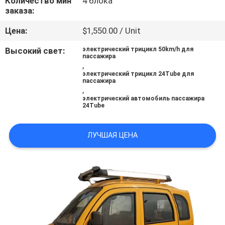
Количество мин
4 блока
КАЧЕСТВА
заказа:
Цена:
$1,550.00 / Unit
СВЯЖИТЕСЬ
Высокий свет:
электрический трицикл 50km/h для
МЫ
пассажира
,
электрический трицикл 24Tube для
пассажира
НОВОСТИ
,
электрический автомобиль пассажира
24Tube
СПРОСИТЕ
ЦИТАТУ
ЛУЧШАЯ ЦЕНА
КАРТА
САЙТА
PRIVACY