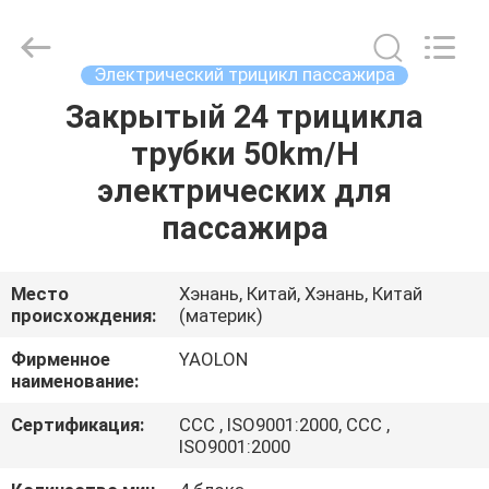
Huaying
Tricycle
Motorcycle
Co.,
Ltd..
Электрический трицикл пассажира
All
Rights
Закрытый 24 трицикла
ДОМ
Reserved.
трубки 50km/H
ПРОДУКТЫ
электрических для
пассажира
О
НАС
Место
Хэнань, Китай, Хэнань, Китай
происхождения:
(материк)
ПУТЕШЕСТВИЕ
Фирменное
YAOLON
наименование:
ФАБРИКИ
Сертификация:
CCC , ISO9001:2000, CCC ,
ISO9001:2000
ПРОВЕРКА