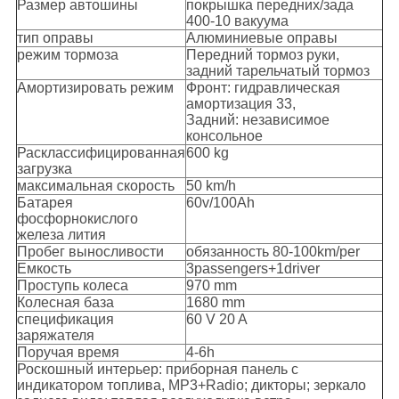
Размер автошины
покрышка передних/зада
400-10 вакуума
тип оправы
Алюминиевые оправы
режим тормоза
Передний тормоз руки,
задний тарельчатый тормоз
Амортизировать режим
Фронт: гидравлическая
амортизация 33,
Задний: независимое
консольное
Расклассифицированная
600 kg
загрузка
максимальная скорость
50 km/h
Батарея
60v/100Ah
фосфорнокислого
железа лития
Пробег выносливости
обязанность 80-100km/per
Емкость
3passengers+1driver
Проступь колеса
970 mm
Колесная база
1680 mm
спецификация
60 V 20 A
заряжателя
Поручая время
4-6h
Роскошный интерьер: приборная панель с
индикатором топлива, MP3+Radio; дикторы; зеркало