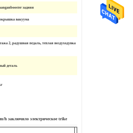
hanganbooster задняя
покрышка вакуума
гажа 2, радушная педаль, теплая воздуходувка
ый деталь
кг
m/h заключило электрическое trike