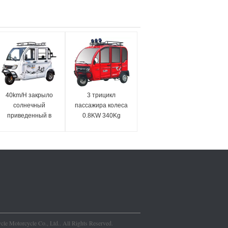
40km/H закрыло
3 трицикл
солнечный
пассажира колеса
приведенный в
0.8KW 340Kg
действие
электрический
электротранспорт
300w
le Motorcycle Co., Ltd.. All Rights Reserved.