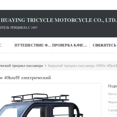
HUAYING TRICYCLE MOTORCYCLE CO., LTD.
ЕЛЬ ТРИЦИКЛА С 1997
С
ПУТЕШЕСТВИЕ ФАБРИКИ
ПРОВЕРКА КАЧЕСТВА
СВЯЖИТЕСЬ
ческий трицикл пассажира
Закрытый трицикл пассажира 1000w 40km/
w 40km/H электрический
Подр
Место
Фирме
Серти