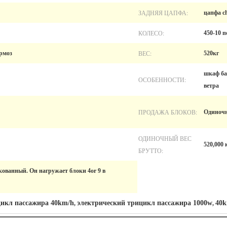
ЗАДНЯЯ ЦАПФА:
цапфа c
КОЛЕСО:
450-10 
ВЕС:
рмоз
520кг
шкаф ба
ОСОБЕННОСТИ:
ветра
ПРОДАЖА БЛОКОВ:
Одиночн
ОДИНОЧНЫЙ ВЕС
520,000 
БРУТТО:
кованный. Он нагружает блоки 4or 9 в
цикл пассажира 40km/h
электрический трицикл пассажира 1000w
40k
,
,