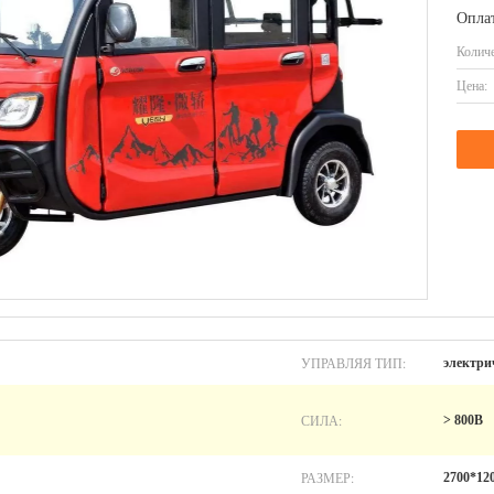
Оплат
Количе
Цена:
УПРАВЛЯЯ ТИП:
электри
СИЛА:
> 800В
РАЗМЕР:
2700*12