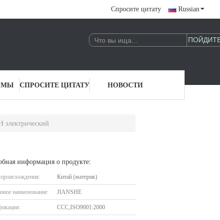
Спросите цитату
Russian
 МЫ
СПРОСИТЕ ЦИТАТУ
НОВОСТИ
H электрический
обная информация о продукте:
 происхождения:
Китай (материк)
нное наименование:
JIANSHE
фикация:
CCC,ISO9001:2000