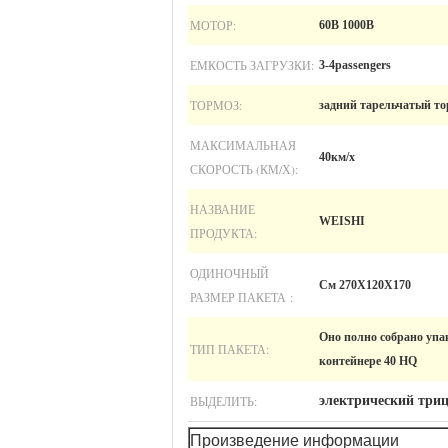
МОТОР:
60В 1000В
ЕМКОСТЬ ЗАГРУЗКИ:
3-4passengers
ТОРМОЗ:
задний тарельчатый то
МАКСИМАЛЬНАЯ
40км/х
СКОРОСТЬ (КМ/Х):
НАЗВАНИЕ
WEISHI
ПРОДУКТА:
ОДИНОЧНЫЙ
См 270X120X170
РАЗМЕР ПАКЕТА :
Оно полно собрано упа
ТИП ПАКЕТА:
контейнере 40 HQ
ВЫДЕЛИТЬ:
электрический три
Произведение информации