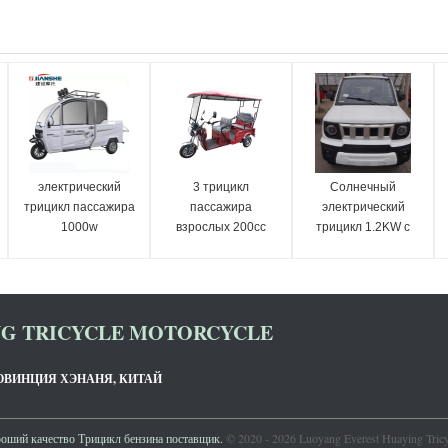
электрический
3 трицикл
Солнечный
трицикл пассажира
пассажира
электрический
1000w
взрослых 200cc
трицикл 1.2KW с
колеса
сидением
электрический
пассажира
NG TRICYCLE MOTORCYCLE
РОВИНЦИЯ ХЭНАНЯ, КИТАЙ
ший качество Трицикл бензина поставщик.
© 2020 - 2026 Luoyang Everest Huaying Tricyc