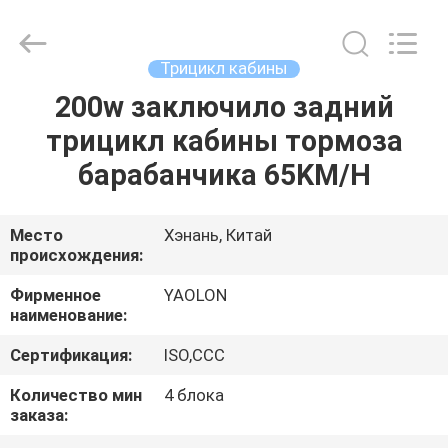
Huaying
Tricycle
Motorcycle
Co.,
Ltd..
Трицикл кабины
All
Rights
200w заключило задний
ДОМ
Reserved.
трицикл кабины тормоза
ПРОДУКТЫ
барабанчика 65KM/H
О
Место
Хэнань, Китай
происхождения:
НАС
Фирменное
YAOLON
наименование:
ПУТЕШЕСТВИЕ
Сертификация:
ISO,CCC
ФАБРИКИ
Количество мин
4 блока
заказа:
ПРОВЕРКА