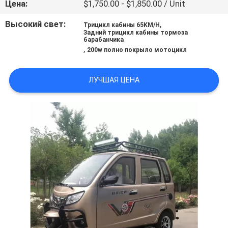
Цена:
$1,750.00 - $1,850.00 / Unit
КАЧЕСТВА
Высокий свет:
,
Трицикл кабины 65KM/H
Задний трицикл кабины тормоза
СВЯЖИТЕСЬ
барабанчика
,
200w полно покрыло мотоцикл
МЫ
ЛУЧШАЯ ЦЕНА
НОВОСТИ
СПРОСИТЕ
ЦИТАТУ
КАРТА
САЙТА
PRIVACY