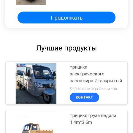
барабанчика 65KM/H
Продолжать
Лучшие продукты
трицикл
электрического
пассажира 2t закрытый
$2,750.00 MOQ:>Блоки =30
КОНТАКТ
трицикл груза педали
1.4m*3.6m